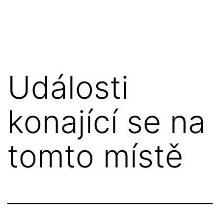
Přejít
Asociace
k
integrativních
obsahu
koučů
Události
konající se na
tomto místě