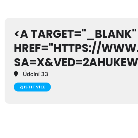
<A TARGET="_BLANK"
HREF="HTTPS://WWW.
SA=X&VED=2AHUKEWI
Údolní 33
ZJISTIT VÍCE