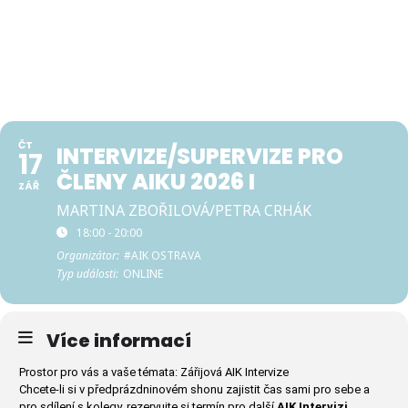
Přejít
Asociace
k
integrativních
obsahu
koučů
ČT
INTERVIZE/SUPERVIZE PRO
17
ČLENY AIKU 2026 I
ZÁŘ
MARTINA ZBOŘILOVÁ/PETRA CRHÁK
18:00 - 20:00
Organizátor:
#AIK OSTRAVA
Typ události:
ONLINE
Více informací
Prostor pro vás a vaše témata: Zářijová AIK Intervize
Chcete-li si v předprázdninovém shonu zajistit čas sami pro sebe a
pro sdílení s kolegy, rezervujte si termín pro další
AIK Intervizi