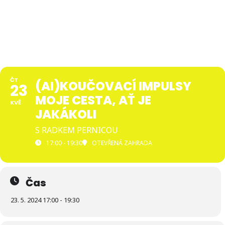
Přejít
Asociace
k
integrativních
obsahu
koučů
ČT
(AI)KOUČOVACÍ IMPULSY
23
MOJE CESTA, AŤ JE
KVĚ
JAKÁKOLI
S RADKEM PERNICOU
17:00 - 19:30
OTEVŘENÁ ZAHRADA
Čas
23. 5. 2024 17:00 - 19:30