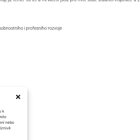
sobnostního i profesního rozvoje
u k
mito
ení nebo
íznivě