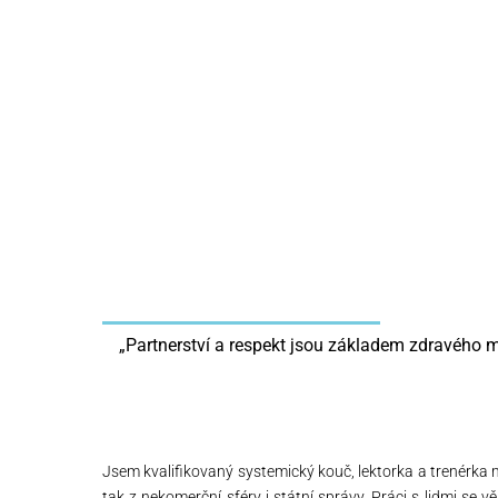
„Partnerství a respekt jsou základem zdravého m
Jsem kvalifikovaný systemický kouč, lektorka a trenérka 
tak z nekomerční sféry i státní správy. Práci s lidmi se 