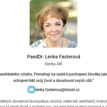
PaedDr. Lenka Fasterová
členka AIK
ezilidského vztahu. Pomáhají na cestě k pochopení člověka jak
schopné řídit svůj život a dosahovat svých cílů.“
lenka.fasterova@tiscali.cz
měkkých dovedností (komunikace, obchod, vedení lidí, sebeřízení), hodnot
věnuji již téměř 30 let a mí klienti jsou pro mne stále studnicí inspirac