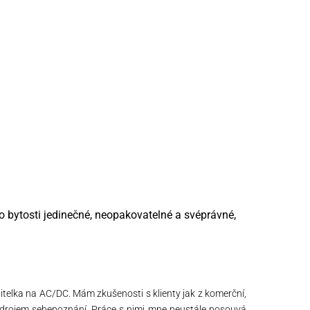
o bytosti jedinečné, neopakovatelné a svéprávné,
itelka na AC/DC. Mám zkušenosti s klienty jak z komerční,
e a zdrojem sebepoznání. Práce s nimi mne neustále posouvá